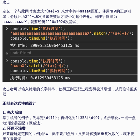
攻击
定义一个与此同时表达式^(a+)+$ 来对字符串aaaaX匹配。使用NFA的正则引
擎，必须经历2^4=16次尝试失败后才能否定这个匹配。同理字符串为
aaaaaaaaaaX，就要经历2^10=1024次尝试。
攻击者可以输入特定的长字符串，使得正则匹配过程变得极其缓慢，从而拖垮服务
器
正则表达式性能设计
1.先大后细
举手机号的例子，先界定\d{11}；再细化为1[358]\d{9}，逐步细化,一点一点
地消除误匹配（做减法）
2.环保不浪费
只要能确定范围的，例如\w，就不要用点号；只要能够预测重复次数的，就不要
用任意量词。