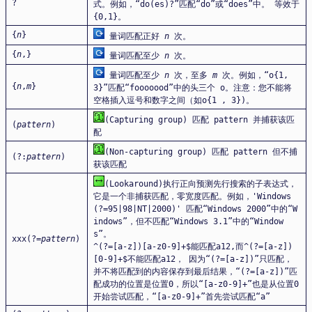
?
式。例如，“do(es)?”匹配“do”或“does”中。 等效于
{0,1}。
{
n
}
量词匹配正好
n
次。
{
n
,}
量词匹配至少
n
次。
量词匹配至少
n
次，至多
m
次。例如，“o{1,
{
n
,
m
}
3}”匹配“fooooood”中的头三个 o。注意：您不能将
空格插入逗号和数字之间（如o{1 , 3})。
(Capturing group) 匹配 pattern 并捕获该匹
(
pattern
)
配
(Non-capturing group) 匹配 pattern 但不捕
(?:
pattern
)
获该匹配
(Lookaround)执行正向预测先行搜索的子表达式，
它是一个非捕获匹配，零宽度匹配。例如，'Windows
(?=95|98|NT|2000)' 匹配“Windows 2000”中的“W
indows”，但不匹配“Windows 3.1”中的“Window
s”。
xxx(?=
pattern
)
^(?=[a-z])[a-z0-9]+$能匹配a12,而^(?=[a-z])
[0-9]+$不能匹配a12， 因为“(?=[a-z])”只匹配，
并不将匹配到的内容保存到最后结果，“(?=[a-z])”匹
配成功的位置是位置0，所以“[a-z0-9]+”也是从位置0
开始尝试匹配，“[a-z0-9]+”首先尝试匹配“a”