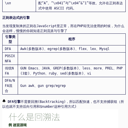
\x
n
配“A”。“\x041”与“\x04”&“1”等效。允许在正则表达
式中使用 ASCII 代码。
正则表达式的引擎
当发现复制来的正则在JavaScript里正常，而在PHP却无法使用的时候，为什么
会这样，慢慢的你就知道正则流派与引擎了
引擎类
程序
型
DFA
Awk(多数版本)、egrep(多数版本)、flex、lex、Mysql
POSIX
NFA
传统N
GUN Emacs、JAVA、GREP(多数版本)、less、more、PREL、PHP
FA
(3套)、Python、ruby、sed(多数版本)、vi
DFA/N
FA混
Gun awk、gun grep/egrep
合
♠
DFA引擎
不需要回溯(Backtracking)，所以匹配快速，也不支持捕获组（所
以也就不支持后向引用和$number这种引用方式)