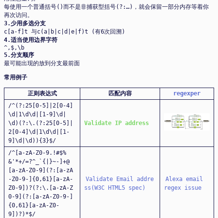
每使用一个普通括号()而不是非捕获型括号(?:…)，就会保留一部分内存等着你
再次访问。
3.少用多选分支
c[a-f]t 与c(a|b|c|d|e|f)t (有6次回溯)
4.适当使用边界字符
^,$,\b
5.分支顺序
最可能出现的放到分支最前面
常用例子
正则表达式
匹配内容
regexper
/^(?:25[0-5]|2[0-4]
\d|1\d\d|[1-9]\d|
\d)(?:\.(?:25[0-5]|
Validate IP address
2[0-4]\d|1\d\d|[1-
9]\d|\d)){3}$/
/^[a-zA-Z0-9.!#$%
&'*+/=?^_`{|}~-]+@
[a-zA-Z0-9](?:[a-zA
-Z0-9-]{0,61}[a-zA-
Validate Email addre
Alexa email
Z0-9])?(?:\.[a-zA-Z
ss(W3C HTML5 spec)
regex issue
0-9](?:[a-zA-Z0-9-]
{0,61}[a-zA-Z0-
9])?)*$/