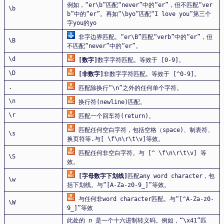
例如，“er\b”匹配“never”中的“er”，但不匹配“ver
\b
b”中的“er”。再如“\byo”匹配“I love you”第三个
字you的yo
非字边界匹配。“er\B”匹配“verb”中的“er”，但
\B
不匹配“never”中的“er”。
\d
[数字]
数字字符匹配。等效于 [0-9]。
\D
[非数字]
非数字字符匹配。等效于 [^0-9]。
.
匹配除换行“\n”之外的任何单个字符。
\n
换行符(newline)匹配。
\r
匹配一个回车符(return)。
匹配任何空白字符，包括空格（space)、制表符、
\s
换页符等.与[ \f\n\r\t\v]等效。
匹配任何非空白字符。与 [^ \f\n\r\t\v] 等
\S
效。
[字母数字下划线]
匹配any word character，包
\w
括下划线。与“[A-Za-z0-9_]”等效。
与任何非word character匹配。与“[^A-Za-z0-
\W
9_]”等效
此处的
n
是一个十六进制转义码。例如，“\x41”匹