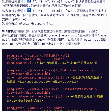
3.忽略优先量词:
??、*?、+?、{m,n}?、{m,}? 默认的是匹配优先量词,
与匹配优先量词相反,忽略优先量词的意思是尽可能少的匹配
4.占有优先量词:
?+、*+、++、{m,n}+、{m,}+，匹配优先最终不成功还
可回溯为忽略，但占有优先一旦匹配就封住退路，不准回溯，目前仅Java和PCRE
支持(php有pcre)
5.固化分组 Atomic Grouping(?>…)
NFA引擎
是
“猴急”的，它会很急切的进行表功
，报告它找到的第一个匹配
你可以作如下测试：将正则表达式"(regex|regex not)"应用到字符串"regex
not"。如果匹配的结果是regex，则引擎是NFA。如果结果是regex not，则是
DFA。NFA找到后锁定，返回。DFA继续下一个，找最长结果
preg_match('/date:(\d{4}|\d{4}-\d{2}-
\d{2})/','date:2016-05-19',$match);

echo $match[1]; 
// 输出的结果是2016,所以PHP用的是NFA引擎
preg_match('/(<div>.+</div>)/','<div>testtest</div> 
<div>test</div>',$match);

echo htmlspecialchars($match[1]); 
// +是默认的匹配优先量词 
结果是 <div>testtest</div> <div>test</div>
preg_match('/(<div>.+?</div>)/','<div>testtest</div> 
<div>test</div>',$match);

echo htmlspecialchars($match[1]); 
// +?是忽略优先量词 结果
是<div>testtest</div>
preg_match('/(ab??)/','ab',$match);
