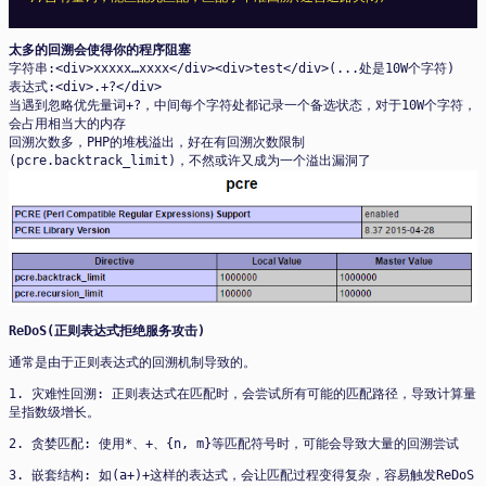
太多的回溯会使得你的程序阻塞
字符串:<div>xxxxx…xxxx</div><div>test</div>(...处是10W个字符)
表达式:<div>.+?</div>
当遇到忽略优先量词+?，中间每个字符处都记录一个备选状态，对于10W个字符，
会占用相当大的内存
回溯次数多，PHP的堆栈溢出，好在有回溯次数限制
(pcre.backtrack_limit)，不然或许又成为一个溢出漏洞了
ReDoS(正则表达式拒绝服务攻击)
通常是由于正则表达式的回溯机制导致的。
1. 灾难性回溯: 正则表达式在匹配时，会尝试所有可能的匹配路径，导致计算量
呈指数级增长。
2. 贪婪匹配: 使用*、+、{n, m}等匹配符号时，可能会导致大量的回溯尝试
3. 嵌套结构: 如(a+)+这样的表达式，会让匹配过程变得复杂，容易触发ReDoS