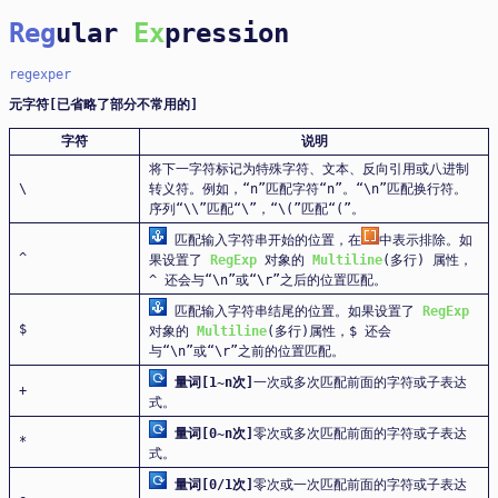
Reg
ular
Ex
pression
regexper
元字符[已省略了部分不常用的]
字符
说明
将下一字符标记为特殊字符、文本、反向引用或八进制
\
转义符。例如，“n”匹配字符“n”。“\n”匹配换行符。
序列“\\”匹配“\”，“\(”匹配“(”。
匹配输入字符串开始的位置，在
中表示排除。如
^
果设置了
RegExp
对象的
Multiline
(多行) 属性，
^ 还会与“\n”或“\r”之后的位置匹配。
匹配输入字符串结尾的位置。如果设置了
RegExp
$
对象的
Multiline
(多行)属性，$ 还会
与“\n”或“\r”之前的位置匹配。
量词[1~n次]
一次或多次匹配前面的字符或子表达
+
式。
量词[0~n次]
零次或多次匹配前面的字符或子表达
*
式。
量词[0/1次]
零次或一次匹配前面的字符或子表达