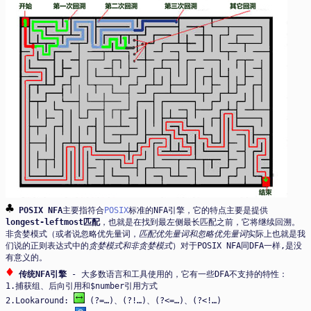
♣
POSIX NFA
主要指符合
POSIX
标准的NFA引擎，它的特点主要是提供
longest-leftmost匹配
，也就是在找到最左侧最长匹配之前，它将继续回溯。
非贪婪模式（或者说忽略优先量词，
匹配优先量词和忽略优先量词
实际上也就是我
们说的正则表达式中的
贪婪模式和非贪婪模式
）对于POSIX NFA同DFA一样,是没
有意义的。
♦
传统NFA引擎
- 大多数语言和工具使用的，它有一些DFA不支持的特性：
1.捕获组、后向引用和$number引用方式
2.Lookaround:
(?=…)、(?!…)、(?<=…)、(?<!…)