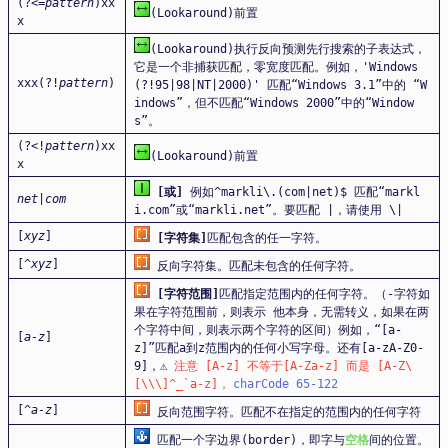
(?<=
pattern
)xx
(Lookaround)前置
x
(Lookaround)执行反向预测先行搜索的子表达式，
它是一个非捕获匹配，零宽度匹配。例如，'Windows
xxx(?!
pattern
)
(?!95|98|NT|2000)' 匹配“Windows 3.1”中的 “W
indows”，但不匹配“Windows 2000”中的“Window
s”。
(?<!
pattern
)xx
(Lookaround)前置
x
[或]
例如^markli\.(com|net)$ 匹配“markl
net
|
com
i.com”或“markli.net”。要匹配 |，请使用 \|
[
xyz
]
[字符集]
匹配包含的任一字符。
[^
xyz
]
反向字符集。匹配未包含的任何字符。
[字符范围]
匹配指定范围内的任何字符。（-字符如
果在字符范围前，则表示 他本身，无需转义，如果在两
个字符中间，则表示两个字符的区间）例如，“[a-
[
a-z
]
z]”匹配a到z范围内的任何小写字母。还有[a-zA-Z0-
9]，⚠️
注意 [A-z] 不等于[A-Za-z] 而是 [A-Z\
[\\\]^_`a-z]，
charCode 65-122
[^
a-z
]
反向范围字符。匹配不在指定的范围内的任何字符
匹配一个字边界(border)，即字与
空格
间的位置。