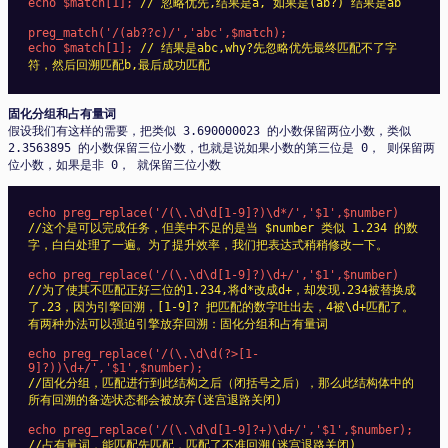
echo $match[1]; 
// 忽略优先,结果是a, 如果是(ab?) 结果是ab
preg_match('/(ab??c)/','abc',$match);

echo $match[1]; 
// 结果是abc,why?先忽略优先最终匹配不了字
符，然后回溯匹配b,最后成功匹配
固化分组和占有量词
假设我们有这样的需要，把类似 3.690000023 的小数保留两位小数，类似
2.3563895 的小数保留三位小数，也就是说如果小数的第三位是 0， 则保留两
位小数，如果是非 0， 就保留三位小数
//这个是可以完成任务，但美中不足的是当 $number 类似 1.234 的数
字，白白处理了一遍。为了提升效率，我们把表达式稍稍修改一下。
//为了使其不匹配正好三位的1.234,将d*改成d+，却发现.234被替换成
了.23，因为引擎回溯，[1-9]? 把匹配的数字吐出去，4被\d+匹配了。
有两种办法可以强迫引擎放弃回溯：固化分组和占有量词
echo preg_replace('/(\.\d\d(?>[1-
//固化分组，匹配进行到此结构之后（闭括号之后），那么此结构体中的
所有回溯的备选状态都会被放弃(迷宫退路关闭)
//占有量词，能匹配先匹配，匹配了不准回溯(迷宫退路关闭)